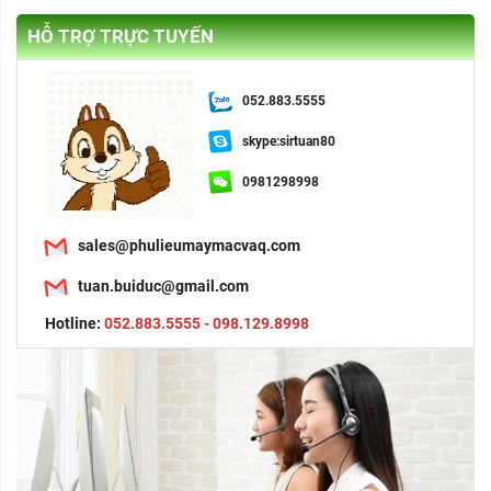
HỖ TRỢ TRỰC TUYẾN
052.883.5555
skype:sirtuan80
0981298998
sales@phulieumaymacvaq.com
tuan.buiduc@gmail.com
Hotline:
052.883.5555 - 098.129.8998