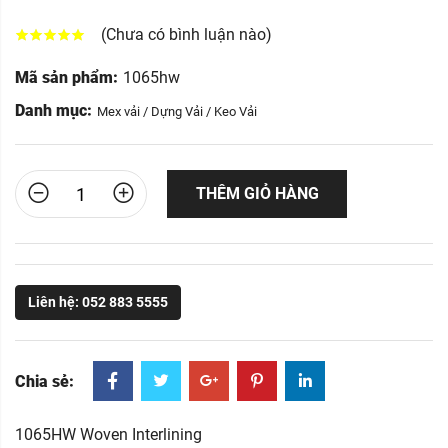
(Chưa có bình luận nào)
Mã sản phẩm:
1065hw
Danh mục:
Mex vải / Dựng Vải / Keo Vải
THÊM GIỎ HÀNG
Liên hệ: 052 883 5555
Chia sẻ:
1065HW Woven Interlining