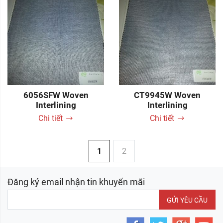
6056SFW Woven
CT9945W Woven
Interlining
Interlining
Chi tiết
Chi tiết
1
2
Đăng ký email nhận tin khuyến mãi
GỬI YÊU CẦU